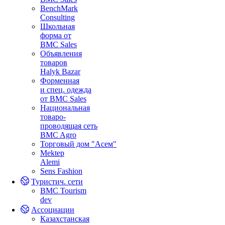
BenchMark
Consulting
Школьная
форма от
BMC Sales
Объявления
товаров
Halyk Bazar
Форменная
и спец. одежда
от BMC Sales
Национальная
товаро-
проводящая сеть
BMC Agro
Торговый дом "Асем"
Mektep
Alemi
Sens Fashion
Туристич. сети
BMC Tourism
dev
Ассоциации
Казахстанская