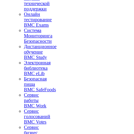
технической
поддержки
Онлайн
тестирование
BMC Exams
Система
Мониторинга
Безопасности
Дистанционное
обучение
BMC Study
Электронная
библиотека
BMC eLib
Безопасная
пища
BMC SafeFoods
Сервис
работы
BMC Work
Сервис
голосований
BMC Votes
Сервис
бизнес