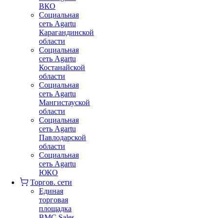
ВКО
Социальная
сеть Agartu
Карагандинской
области
Социальная
сеть Agartu
Костанайской
области
Социальная
сеть Agartu
Мангистауской
области
Социальная
сеть Agartu
Павлодарской
области
Социальная
сеть Agartu
ЮКО
Торгов. сети
Единая
торговая
площадка
BMC Sales