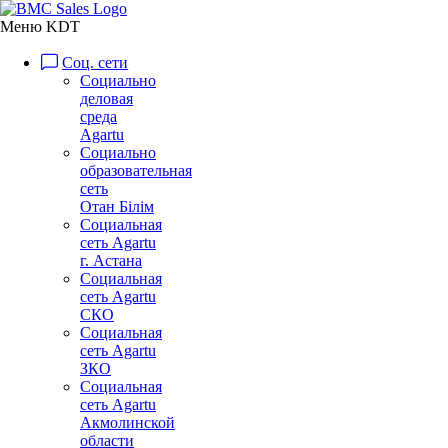
Меню KDT
Соц. сети
Социально
деловая
среда
Agartu
Социально
образовательная
сеть
Отан Бiлiм
Социальная
сеть Agartu
г. Астана
Социальная
сеть Agartu
СКО
Социальная
сеть Agartu
ЗКО
Социальная
сеть Agartu
Акмолинской
области