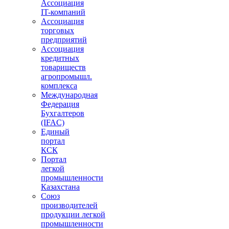
Ассоциация
IT-компаний
Ассоциация
торговых
предприятий
Ассоциация
кредитных
товариществ
агропромышл.
комплекса
Международная
Федерация
Бухгалтеров
(IFAC)
Единый
портал
КСК
Портал
легкой
промышленности
Казахстана
Союз
производителей
продукции легкой
промышленности