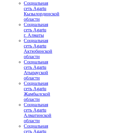
Социальная
сеть Agartu
Кызылординской
области
Социальная
сеть Agartu
г. Алматы
Социальная
сеть Agartu
Актюбинской
области
Социальная
сеть Agartu
Атырауской
области
Социальная
сеть Agartu
Жамбылской
области
Социальная
сеть Agartu
Алматинской
области
Социальная
сеть Agartu