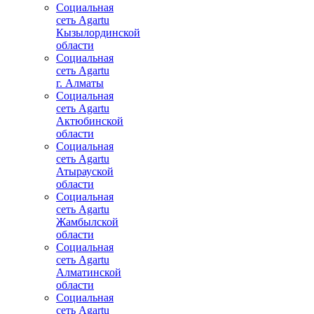
Социальная
сеть Agartu
Кызылординской
области
Социальная
сеть Agartu
г. Алматы
Социальная
сеть Agartu
Актюбинской
области
Социальная
сеть Agartu
Атырауской
области
Социальная
сеть Agartu
Жамбылской
области
Социальная
сеть Agartu
Алматинской
области
Социальная
сеть Agartu