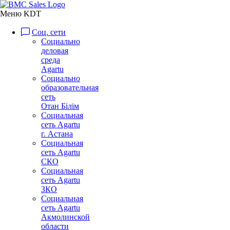
Меню KDT
Соц. сети
Социально
деловая
среда
Agartu
Социально
образовательная
сеть
Отан Бiлiм
Социальная
сеть Agartu
г. Астана
Социальная
сеть Agartu
СКО
Социальная
сеть Agartu
ЗКО
Социальная
сеть Agartu
Акмолинской
области