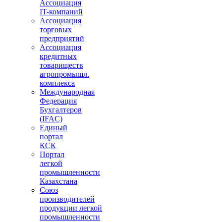
Ассоциация
IT-компаний
Ассоциация
торговых
предприятий
Ассоциация
кредитных
товариществ
агропромышл.
комплекса
Международная
Федерация
Бухгалтеров
(IFAC)
Единый
портал
КСК
Портал
легкой
промышленности
Казахстана
Союз
производителей
продукции легкой
промышленности