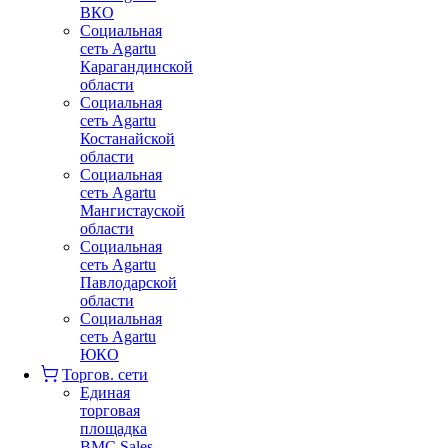
ВКО
Социальная
сеть Agartu
Карагандинской
области
Социальная
сеть Agartu
Костанайской
области
Социальная
сеть Agartu
Мангистауской
области
Социальная
сеть Agartu
Павлодарской
области
Социальная
сеть Agartu
ЮКО
Торгов. сети
Единая
торговая
площадка
BMC Sales