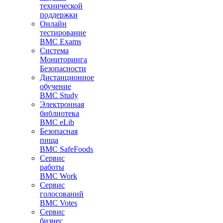
технической
поддержки
Онлайн
тестирование
BMC Exams
Система
Мониторинга
Безопасности
Дистанционное
обучение
BMC Study
Электронная
библиотека
BMC eLib
Безопасная
пища
BMC SafeFoods
Сервис
работы
BMC Work
Сервис
голосований
BMC Votes
Сервис
бизнес