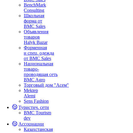
BenchMark
Consulting
Школьная
форма от
BMC Sales
Объявления
товаров
Halyk Bazar
Форменная
и спец. одежда
от BMC Sales
Национальная
товаро-
проводящая сеть
BMC Agro
Торговый дом "Асем"
Mektep
Alemi
Sens Fashion
Туристич. сети
BMC Tourism
dev
Ассоциации
Казахстанская