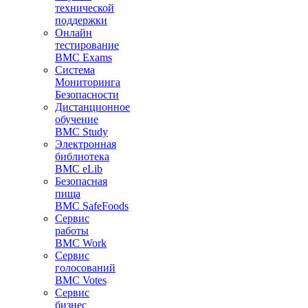
технической
поддержки
Онлайн
тестирование
BMC Exams
Система
Мониторинга
Безопасности
Дистанционное
обучение
BMC Study
Электронная
библиотека
BMC eLib
Безопасная
пища
BMC SafeFoods
Сервис
работы
BMC Work
Сервис
голосований
BMC Votes
Сервис
бизнес