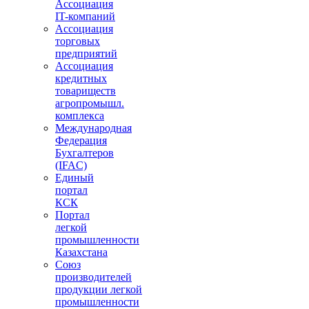
Ассоциация
IT-компаний
Ассоциация
торговых
предприятий
Ассоциация
кредитных
товариществ
агропромышл.
комплекса
Международная
Федерация
Бухгалтеров
(IFAC)
Единый
портал
КСК
Портал
легкой
промышленности
Казахстана
Союз
производителей
продукции легкой
промышленности