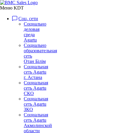
Меню KDT
Соц. сети
Социально
деловая
среда
Agartu
Социально
образовательная
сеть
Отан Бiлiм
Социальная
сеть Agartu
г. Астана
Социальная
сеть Agartu
СКО
Социальная
сеть Agartu
ЗКО
Социальная
сеть Agartu
Акмолинской
области