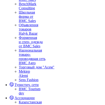
BenchMark
Consulting
Школьная
форма от
BMC Sales
Объявления
товаров
Halyk Bazar
Форменная
и спец. одежда
от BMC Sales
Национальная
товаро-
проводящая сеть
BMC Agro
Торговый дом "Асем"
Mektep
Alemi
Sens Fashion
Туристич. сети
BMC Tourism
dev
Ассоциации
Казахстанская