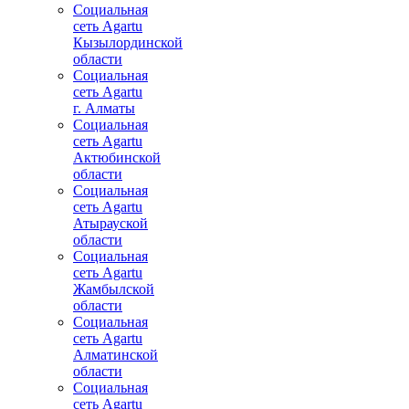
Социальная
сеть Agartu
Кызылординской
области
Социальная
сеть Agartu
г. Алматы
Социальная
сеть Agartu
Актюбинской
области
Социальная
сеть Agartu
Атырауской
области
Социальная
сеть Agartu
Жамбылской
области
Социальная
сеть Agartu
Алматинской
области
Социальная
сеть Agartu