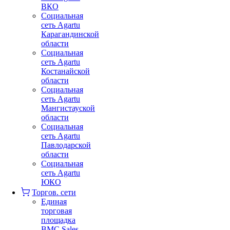
ВКО
Социальная
сеть Agartu
Карагандинской
области
Социальная
сеть Agartu
Костанайской
области
Социальная
сеть Agartu
Мангистауской
области
Социальная
сеть Agartu
Павлодарской
области
Социальная
сеть Agartu
ЮКО
Торгов. сети
Единая
торговая
площадка
BMC Sales