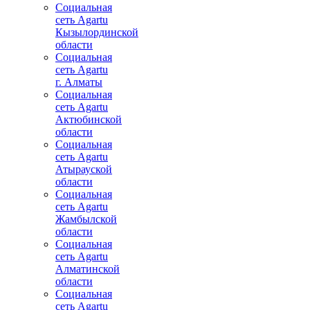
Социальная
сеть Agartu
Кызылординской
области
Социальная
сеть Agartu
г. Алматы
Социальная
сеть Agartu
Актюбинской
области
Социальная
сеть Agartu
Атырауской
области
Социальная
сеть Agartu
Жамбылской
области
Социальная
сеть Agartu
Алматинской
области
Социальная
сеть Agartu