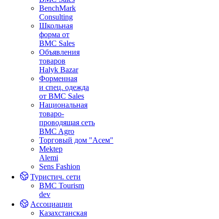
BenchMark
Consulting
Школьная
форма от
BMC Sales
Объявления
товаров
Halyk Bazar
Форменная
и спец. одежда
от BMC Sales
Национальная
товаро-
проводящая сеть
BMC Agro
Торговый дом "Асем"
Mektep
Alemi
Sens Fashion
Туристич. сети
BMC Tourism
dev
Ассоциации
Казахстанская