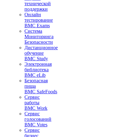
технической
поддержки
Онлайн
тестирование
BMC Exams
Система
Мониторинга
Безопасности
Дистанционное
обучение
BMC Study
Электронная
библиотека
BMC eLib
Безопасная
пища
BMC SafeFoods
Сервис
работы
BMC Work
Сервис
голосований
BMC Votes
Сервис
бизнес