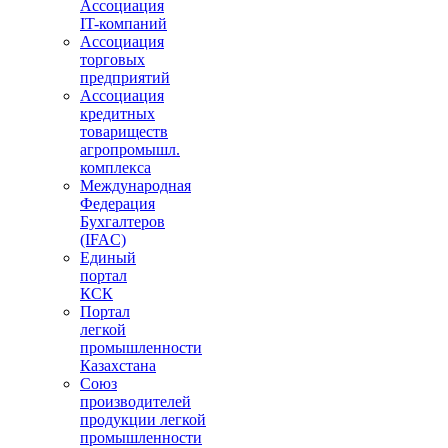
Ассоциация
IT-компаний
Ассоциация
торговых
предприятий
Ассоциация
кредитных
товариществ
агропромышл.
комплекса
Международная
Федерация
Бухгалтеров
(IFAC)
Единый
портал
КСК
Портал
легкой
промышленности
Казахстана
Союз
производителей
продукции легкой
промышленности