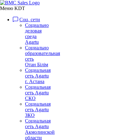
Меню KDT
Соц. сети
Социально
деловая
среда
Agartu
Социально
образовательная
сеть
Отан Бiлiм
Социальная
сеть Agartu
г. Астана
Социальная
сеть Agartu
СКО
Социальная
сеть Agartu
ЗКО
Социальная
сеть Agartu
Акмолинской
области