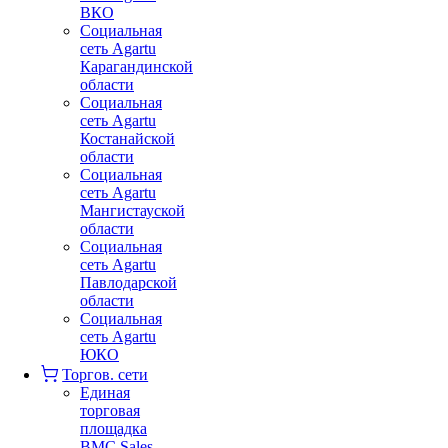
ВКО
Социальная
сеть Agartu
Карагандинской
области
Социальная
сеть Agartu
Костанайской
области
Социальная
сеть Agartu
Мангистауской
области
Социальная
сеть Agartu
Павлодарской
области
Социальная
сеть Agartu
ЮКО
Торгов. сети
Единая
торговая
площадка
BMC Sales