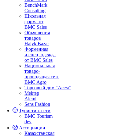
BenchMark
Consulting
Школьная
форма от
BMC Sales
Объявления
товаров
Halyk Bazar
Форменная
и спец. одежда
от BMC Sales
Национальная
товаро-
проводящая сеть
BMC Agro
Торговый дом "Асем"
Mektep
Alemi
Sens Fashion
Туристич. сети
BMC Tourism
dev
Ассоциации
Казахстанская