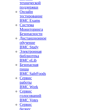
технической
поддержки
Онлайн
тестирование
BMC Exams
Система
Мониторинга
Безопасности
Дистанционное
обучение
BMC Study
Электронная
библиотека
BMC eLib
Безопасная
пища
BMC SafeFoods
Сервис
работы
BMC Work
Сервис
голосований
BMC Votes
Сервис
бизнес