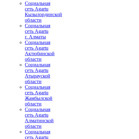
Социальная
сеть Agartu
Кызылординской
области
Социальная
сеть Agartu
г. Алматы
Социальная
сеть Agartu
Актюбинской
области
Социальная
сеть Agartu
Атырауской
области
Социальная
сеть Agartu
Жамбылской
области
Социальная
сеть Agartu
Алматинской
области
Социальная
сеть Agartu