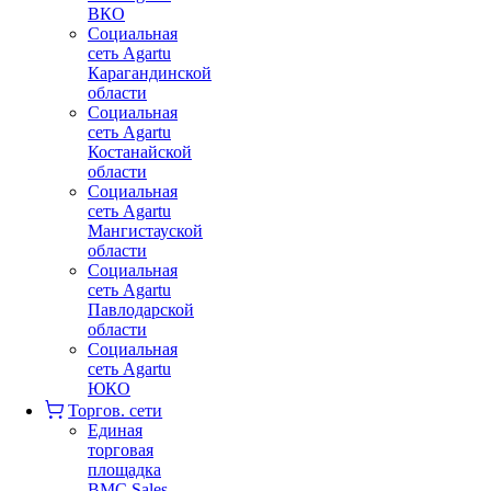
ВКО
Социальная
сеть Agartu
Карагандинской
области
Социальная
сеть Agartu
Костанайской
области
Социальная
сеть Agartu
Мангистауской
области
Социальная
сеть Agartu
Павлодарской
области
Социальная
сеть Agartu
ЮКО
Торгов. сети
Единая
торговая
площадка
BMC Sales