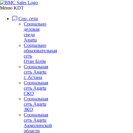
Меню KDT
Соц. сети
Социально
деловая
среда
Agartu
Социально
образовательная
сеть
Отан Бiлiм
Социальная
сеть Agartu
г. Астана
Социальная
сеть Agartu
СКО
Социальная
сеть Agartu
ЗКО
Социальная
сеть Agartu
Акмолинской
области