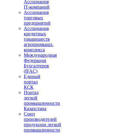
Ассоциация
IT-компаний
Ассоциация
торговых
предприятий
Ассоциация
кредитных
товариществ
агропромышл.
комплекса
Международная
Федерация
Бухгалтеров
(IFAC)
Единый
портал
КСК
Портал
легкой
промышленности
Казахстана
Союз
производителей
продукции легкой
промышленности