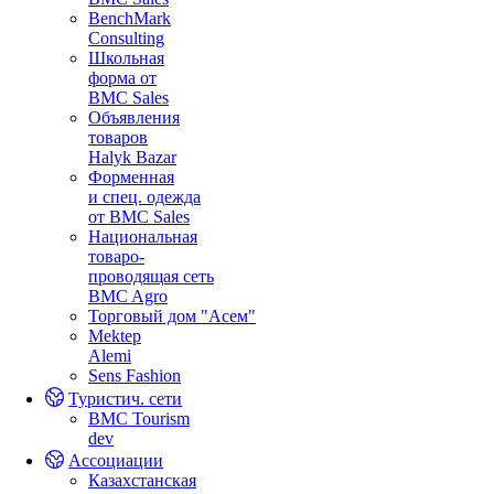
BenchMark
Consulting
Школьная
форма от
BMC Sales
Объявления
товаров
Halyk Bazar
Форменная
и спец. одежда
от BMC Sales
Национальная
товаро-
проводящая сеть
BMC Agro
Торговый дом "Асем"
Mektep
Alemi
Sens Fashion
Туристич. сети
BMC Tourism
dev
Ассоциации
Казахстанская