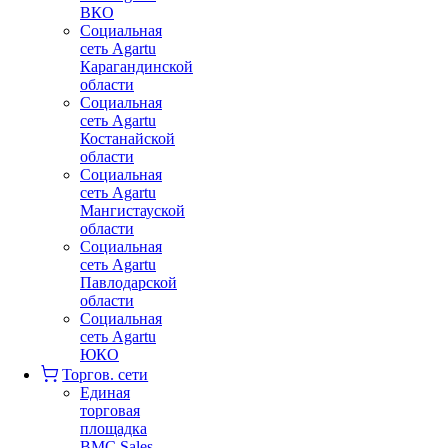
ВКО
Социальная
сеть Agartu
Карагандинской
области
Социальная
сеть Agartu
Костанайской
области
Социальная
сеть Agartu
Мангистауской
области
Социальная
сеть Agartu
Павлодарской
области
Социальная
сеть Agartu
ЮКО
Торгов. сети
Единая
торговая
площадка
BMC Sales