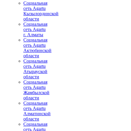
Социальная
сеть Agartu
Кызылординской
области
Социальная
сеть Agartu
г. Алматы
Социальная
сеть Agartu
Актюбинской
области
Социальная
сеть Agartu
Атырауской
области
Социальная
сеть Agartu
Жамбылской
области
Социальная
сеть Agartu
Алматинской
области
Социальная
сеть Agartu