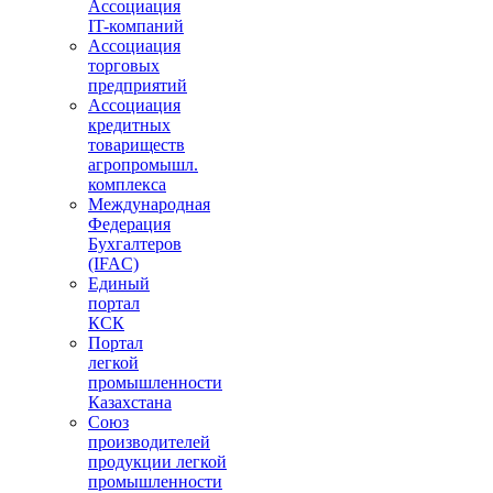
Ассоциация
IT-компаний
Ассоциация
торговых
предприятий
Ассоциация
кредитных
товариществ
агропромышл.
комплекса
Международная
Федерация
Бухгалтеров
(IFAC)
Единый
портал
КСК
Портал
легкой
промышленности
Казахстана
Союз
производителей
продукции легкой
промышленности