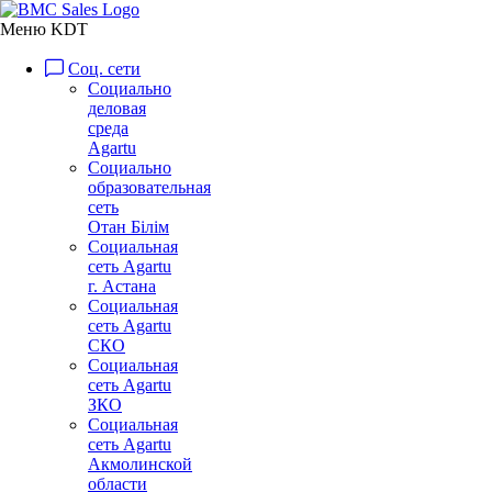
Меню KDT
Соц. сети
Социально
деловая
среда
Agartu
Социально
образовательная
сеть
Отан Бiлiм
Социальная
сеть Agartu
г. Астана
Социальная
сеть Agartu
СКО
Социальная
сеть Agartu
ЗКО
Социальная
сеть Agartu
Акмолинской
области