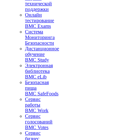
технической
поддержки
Онлайн
тестирование
BMC Exams
Система
Мониторинга
Безопасности
Дистанционное
обучение
BMC Study
Электронная
библиотека
BMC eLib
Безопасная
пища
BMC SafeFoods
Сервис
работы
BMC Work
Сервис
голосований
BMC Votes
Сервис
бизнес