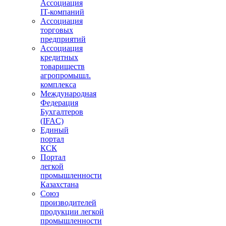
Ассоциация
IT-компаний
Ассоциация
торговых
предприятий
Ассоциация
кредитных
товариществ
агропромышл.
комплекса
Международная
Федерация
Бухгалтеров
(IFAC)
Единый
портал
КСК
Портал
легкой
промышленности
Казахстана
Союз
производителей
продукции легкой
промышленности