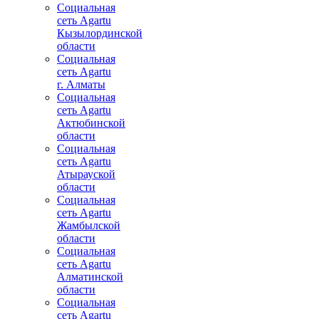
Социальная
сеть Agartu
Кызылординской
области
Социальная
сеть Agartu
г. Алматы
Социальная
сеть Agartu
Актюбинской
области
Социальная
сеть Agartu
Атырауской
области
Социальная
сеть Agartu
Жамбылской
области
Социальная
сеть Agartu
Алматинской
области
Социальная
сеть Agartu