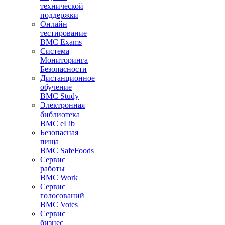
технической
поддержки
Онлайн
тестирование
BMC Exams
Система
Мониторинга
Безопасности
Дистанционное
обучение
BMC Study
Электронная
библиотека
BMC eLib
Безопасная
пища
BMC SafeFoods
Сервис
работы
BMC Work
Сервис
голосований
BMC Votes
Сервис
бизнес