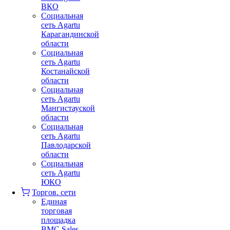
ВКО
Социальная
сеть Agartu
Карагандинской
области
Социальная
сеть Agartu
Костанайской
области
Социальная
сеть Agartu
Мангистауской
области
Социальная
сеть Agartu
Павлодарской
области
Социальная
сеть Agartu
ЮКО
Торгов. сети
Единая
торговая
площадка
BMC Sales