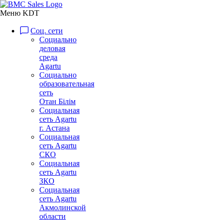
Меню KDT
Соц. сети
Социально
деловая
среда
Agartu
Социально
образовательная
сеть
Отан Бiлiм
Социальная
сеть Agartu
г. Астана
Социальная
сеть Agartu
СКО
Социальная
сеть Agartu
ЗКО
Социальная
сеть Agartu
Акмолинской
области