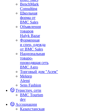
BenchMark
Consulting
Школьная
форма от
BMC Sales
Объявления
товаров
Halyk Bazar
Форменная
и спец. одежда
от BMC Sales
Национальная
товаро-
проводящая сеть
BMC Agro
Торговый дом "Асем"
Mektep
Alemi
Sens Fashion
Туристич. сети
BMC Tourism
dev
Ассоциации
Казахстанская