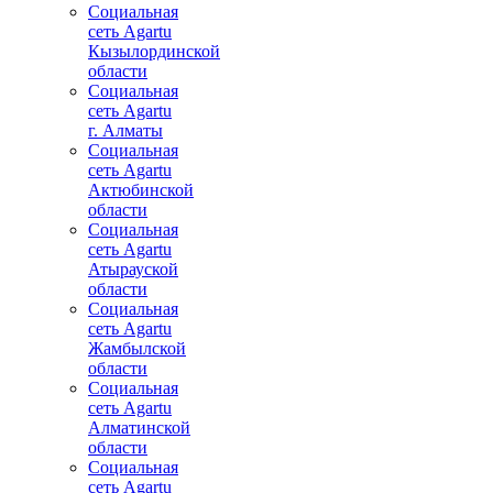
Социальная
сеть Agartu
Кызылординской
области
Социальная
сеть Agartu
г. Алматы
Социальная
сеть Agartu
Актюбинской
области
Социальная
сеть Agartu
Атырауской
области
Социальная
сеть Agartu
Жамбылской
области
Социальная
сеть Agartu
Алматинской
области
Социальная
сеть Agartu