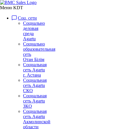
Меню KDT
Соц. сети
Социально
деловая
среда
Agartu
Социально
образовательная
сеть
Отан Бiлiм
Социальная
сеть Agartu
г. Астана
Социальная
сеть Agartu
СКО
Социальная
сеть Agartu
ЗКО
Социальная
сеть Agartu
Акмолинской
области