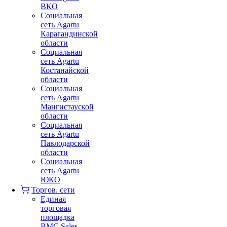
ВКО
Социальная
сеть Agartu
Карагандинской
области
Социальная
сеть Agartu
Костанайской
области
Социальная
сеть Agartu
Мангистауской
области
Социальная
сеть Agartu
Павлодарской
области
Социальная
сеть Agartu
ЮКО
Торгов. сети
Единая
торговая
площадка
BMC Sales