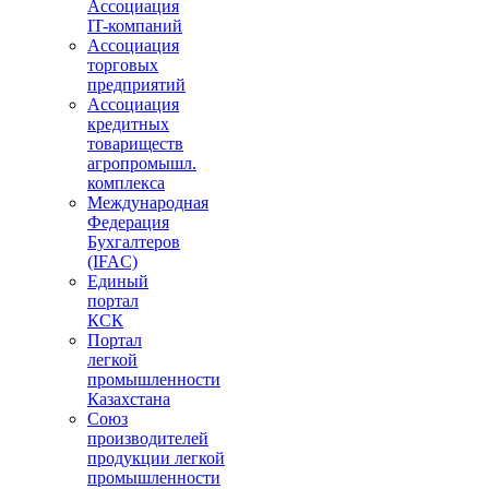
Ассоциация
IT-компаний
Ассоциация
торговых
предприятий
Ассоциация
кредитных
товариществ
агропромышл.
комплекса
Международная
Федерация
Бухгалтеров
(IFAC)
Единый
портал
КСК
Портал
легкой
промышленности
Казахстана
Союз
производителей
продукции легкой
промышленности