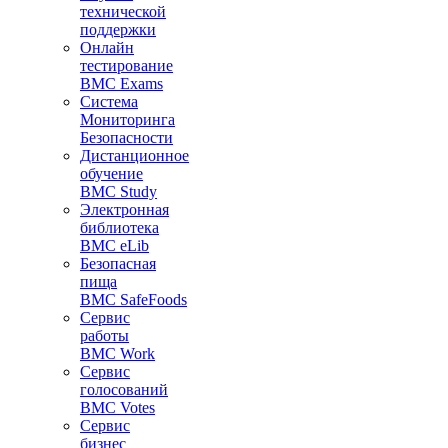
технической
поддержки
Онлайн
тестирование
BMC Exams
Система
Мониторинга
Безопасности
Дистанционное
обучение
BMC Study
Электронная
библиотека
BMC eLib
Безопасная
пища
BMC SafeFoods
Сервис
работы
BMC Work
Сервис
голосований
BMC Votes
Сервис
бизнес